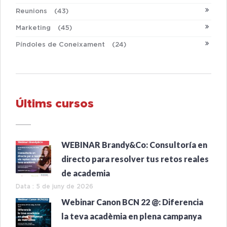
Reunions
(43)
Marketing
(45)
Píndoles de Coneixament
(24)
Últims cursos
WEBINAR Brandy&Co: Consultoría en
directo para resolver tus retos reales
de academia
Data : 5 de juny de 2026
Webinar Canon BCN 22 @: Diferencia
la teva acadèmia en plena campanya