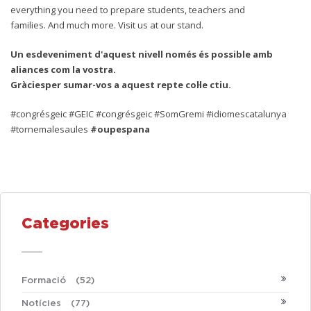
everything you need to prepare students, teachers and
families.
And much more. Visit us at our stand.
Un esdeveniment d'aquest nivell només és possible amb
aliances com la vostra.
Gràciesper sumar-vos a aquest repte col·le ctiu.
#congrésgeic #GEIC #congrésgeic #SomGremi #idiomescatalunya
#tornemalesaules
#
oupespana
Categories
Formació
(52)
Notícies
(77)