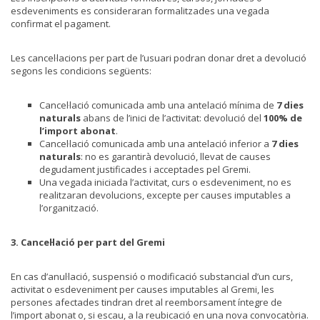
esdeveniments es consideraran formalitzades una vegada
confirmat el pagament.
Les cancel·lacions per part de l’usuari podran donar dret a devolució
segons les condicions següents:
Cancel·lació comunicada amb una antelació mínima de
7 dies
naturals
abans de l’inici de l’activitat: devolució del
100% de
l’import abonat
.
Cancel·lació comunicada amb una antelació inferior a
7 dies
naturals
: no es garantirà devolució, llevat de causes
degudament justificades i acceptades pel Gremi.
Una vegada iniciada l’activitat, curs o esdeveniment, no es
realitzaran devolucions, excepte per causes imputables a
l’organització.
3. Cancel·lació per part del Gremi
En cas d’anul·lació, suspensió o modificació substancial d’un curs,
activitat o esdeveniment per causes imputables al Gremi, les
persones afectades tindran dret al reemborsament íntegre de
l’import abonat o, si escau, a la reubicació en una nova convocatòria.