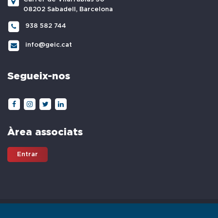
08202 Sabadell, Barcelona
938 582 744
info@geic.cat
Segueix-nos
Àrea associats
Entrar
All Rights Reserved © GEIC | Gremi d'Escoles d'Idiomes de Catalunya