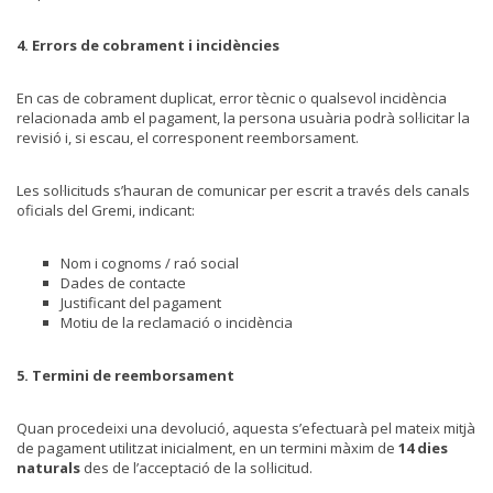
4. Errors de cobrament i incidències
En cas de cobrament duplicat, error tècnic o qualsevol incidència
relacionada amb el pagament, la persona usuària podrà sol·licitar la
revisió i, si escau, el corresponent reemborsament.
Les sol·licituds s’hauran de comunicar per escrit a través dels canals
oficials del Gremi, indicant:
Nom i cognoms / raó social
Dades de contacte
Justificant del pagament
Motiu de la reclamació o incidència
5. Termini de reemborsament
Quan procedeixi una devolució, aquesta s’efectuarà pel mateix mitjà
de pagament utilitzat inicialment, en un termini màxim de
14 dies
naturals
des de l’acceptació de la sol·licitud.