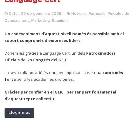
Data : 25 de gener de 2026
Notícies, Formació, Píndoles de
Coneixament, Marketing, Reunions
Un esdeveniment d'aquest nivell només és possible amb el
suport compromès d'empreses líders.
D
onem les gràcies a
Language Cert
,
un dels
Patrocinadors
Oficials
del
2n Congrés del GEIC.
La seva col·laboració és clau per impulsar i crear una
xarxa més
forta
per a les acadèmies d'idiomes.
Gràcies per confiar en el GEIC i per ser part fonamental
d'aquest repte col·lectiu.
Llegir més