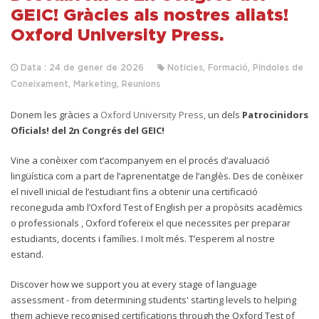
GEIC! Gràcies als nostres aliats!
Oxford University Press.
Data : 24 de gener de 2026
Notícies, Formació, Píndoles de
Coneixament, Marketing, Reunions
D
onem les gràcies a
Oxford University Press,
un
dels
Patrocinidors
Oficials! del 2n Congrés del GEIC!
Vine a conèixer com t’acompanyem en el procés d’avaluació
lingüística com a part de l’aprenentatge de l’anglès. Des de conèixer
el nivell inicial de l’estudiant fins a obtenir una certificació
reconeguda amb l’Oxford Test of English per a propòsits acadèmics
o professionals , Oxford t’ofereix el que necessites per preparar
estudiants, docents i famílies. I molt més. T’esperem al nostre
estand.
Discover how we support you at every stage of language
assessment - from determining students' starting levels to helping
them achieve recognised certifications through the Oxford Test of