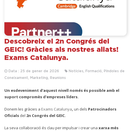
Descobreix el 2n Congrés del
GEIC! Gràcies als nostres aliats!
Exams Catalunya.
Data : 25 de gener de 2026
Notícies, Formació, Píndoles de
Coneixament, Marketing, Reunions
Un esdeveniment d'aquest nivell només és possible amb el
suport compromès d'empreses líders.
D
onem les gràcies a
Exams Catalunya
,
un dels
Patrocinadors
Oficials
del
2n Congrés del GEIC.
La seva col·laboració és clau per impulsar i crear una
xarxa més