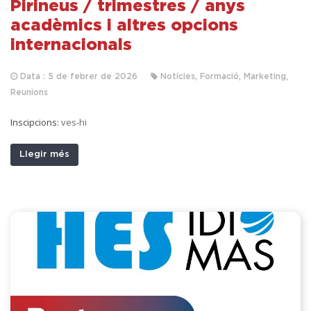
Pirineus / trimestres / anys
acadèmics i altres opcions
internacionals
Data : 5 de febrer de 2026
Notícies, Formació, Marketing,
Reunions
Inscipcions:
ves-hi
Llegir més