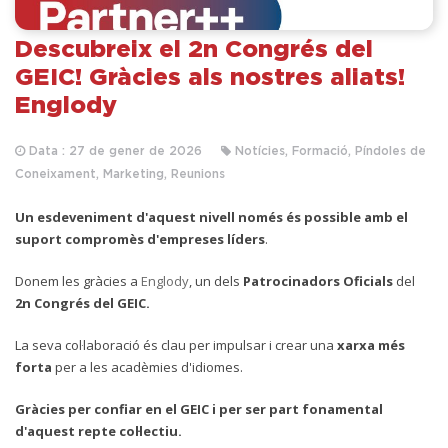
Descubreix el 2n Congrés del
GEIC! Gràcies als nostres aliats!
Englody
Data : 27 de gener de 2026
Notícies, Formació, Píndoles de
Coneixament, Marketing, Reunions
Un esdeveniment d'aquest nivell només és possible amb el
suport compromès d'empreses líders
.
D
onem les gràcies a
Englody
, un dels
Patrocinadors Oficials
del
2n Congrés del GEIC.
La seva col·laboració és clau per impulsar i crear una
xarxa més
forta
per a les acadèmies d'idiomes.
Gràcies per confiar en el GEIC i per ser part fonamental
d'aquest repte col·lectiu.