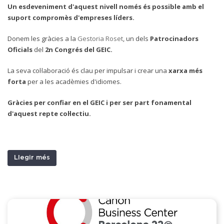
Un esdeveniment d'aquest nivell només és possible amb el
suport compromès d'empreses líders.
D
onem les gràcies a la
Gestoria Roset
, un dels
Patrocinadors
Oficials
del
2n Congrés del GEIC.
La seva col·laboració és clau per impulsar i crear una
xarxa més
forta
per a les acadèmies d'idiomes.
Gràcies per confiar en el GEIC i per ser part fonamental
d'aquest repte col·lectiu.
Llegir més