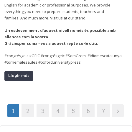
English for academic or professional purposes. We provide
everything you need to prepare students, teachers and
families.
And much more. Visit us at our stand.
Un esdeveniment d'aquest nivell només és possible amb
aliances com la vostra.
Gràciesper sumar-vos a aquest repte col·le ctiu.
#congrésgeic #GEIC #congrésgeic #SomGremi #idiomescatalunya
#tornemalesaules #oxforduniversitypress
Llegir més
1
2
3
4
5
6
7