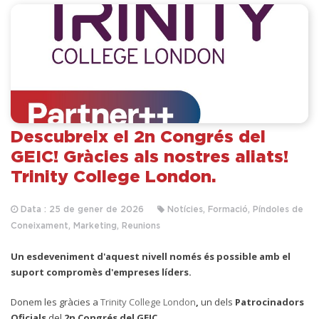
Descubreix el 2n Congrés del
GEIC! Gràcies als nostres aliats!
Trinity College London.
Data : 25 de gener de 2026
Notícies, Formació, Píndoles de
Coneixament, Marketing, Reunions
Un esdeveniment d'aquest nivell només és possible amb el
suport compromès d'empreses líders.
D
onem les gràcies a
Trinity College London
,
un dels
Patrocinadors
Oficials
del
2n Congrés del GEIC.