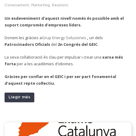
Coneixament, Marketing, Reunions
Un esdeveniment d'aquest nivell només és possible amb el
suport compromès d'empreses líders.
D
onem les gràcies a
Grup Energy Soluciones
,
un dels
Patrocinadors Oficials
del
2n Congrés del GEIC.
La seva col·laboració és clau per impulsar i crear una
xarxa més
forta
per a les acadèmies d'idiomes.
Gràcies per confiar en el GEIC i per ser part fonamental
d'aquest repte col·lectiu.
Llegir més