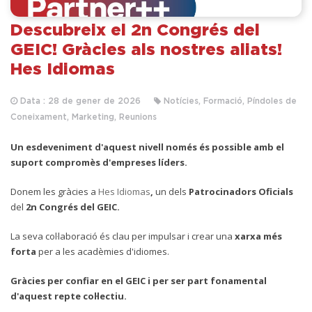
Descubreix el 2n Congrés del
GEIC! Gràcies als nostres aliats!
Hes Idiomas
Data : 28 de gener de 2026
Notícies, Formació, Píndoles de
Coneixament, Marketing, Reunions
Un esdeveniment d'aquest nivell només és possible amb el
suport compromès d'empreses líders.
D
onem les gràcies a
Hes Idiomas
,
un dels
Patrocinadors Oficials
del
2n Congrés del GEIC.
La seva col·laboració és clau per impulsar i crear una
xarxa més
forta
per a les acadèmies d'idiomes.
Gràcies per confiar en el GEIC i per ser part fonamental
d'aquest repte col·lectiu.