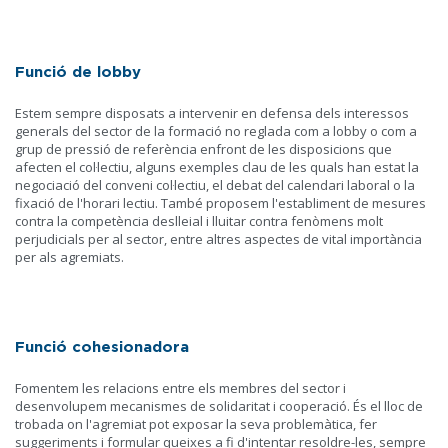
Funció de lobby
Estem sempre disposats a intervenir en defensa dels interessos
generals del sector de la formació no reglada com a lobby o com a
grup de pressió de referència enfront de les disposicions que
afecten el col·lectiu, alguns exemples clau de les quals han estat la
negociació del conveni col·lectiu, el debat del calendari laboral o la
fixació de l'horari lectiu. També proposem l'establiment de mesures
contra la competència deslleial i lluitar contra fenòmens molt
perjudicials per al sector, entre altres aspectes de vital importància
per als agremiats.
Funció cohesionadora
Fomentem les relacions entre els membres del sector i
desenvolupem mecanismes de solidaritat i cooperació. És el lloc de
trobada on l'agremiat pot exposar la seva problemàtica, fer
suggeriments i formular queixes a fi d'intentar resoldre-les, sempre