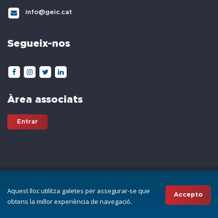
info@geic.cat
Segueix-nos
Àrea associats
Entrar
All Rights Reserved © GEIC | Gremi d'Escoles d'Idiomes de Catalunya
Aquest lloc utilitza galetes per assegurar-se que
Disseny i programació web per
Projectes a Internet
Accepto
obtens la millor experiència de navegació.
AVÍS LEGAL