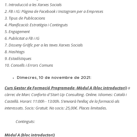
1. Introducció a les Xarxes Socials
2. FB i IG: Pàgina de Facebook i Instagram per a Empreses
3. Tipus de Publicacions
4. Planificació: Estratègia i Continguts
5. Engagement
6. Publicitat a FB i IG
7. Disseny Gràfic per a les teves Xarxes Socials
8. Hashtags
9. Estadístiques
10. Consells i Errors Comuns
Dimecres, 10 de novembre de 2021:
Curs Gestor de Formació Programada -Mòdul A (bloc introductori)
a
càrrec de Marc Conforto d'Start Up Consulting. Online. Idiomes: Català i
Castellà. Horari: 11:00h - 13:00h. S’enviarà l’enllaç de la formació als
interessats. Socis: Gratuït. No socis: 25,00€. Places limitades.
Continguts:
Mòdul A (bloc introductori)