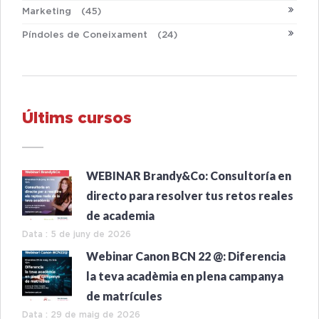
Marketing
(45)
Píndoles de Coneixament
(24)
Últims cursos
WEBINAR Brandy&Co: Consultoría en
directo para resolver tus retos reales
de academia
Data : 5 de juny de 2026
Webinar Canon BCN 22 @: Diferencia
la teva acadèmia en plena campanya
de matrícules
Data : 29 de maig de 2026