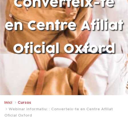
Converteix-te
en Centre Afiliat
Oficial Oxford
Inici
Cursos
Webinar informatiu: : Converteix-te en Centre Afiliat
Oficial Oxford