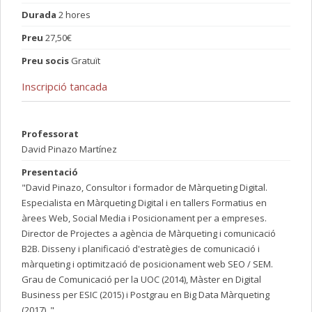
Durada
2 hores
Preu
27,50€
Preu socis
Gratuït
Inscripció tancada
Professorat
David Pinazo Martínez
Presentació
"David Pinazo, Consultor i formador de Màrqueting Digital.
Especialista en Màrqueting Digital i en tallers Formatius en
àrees Web, Social Media i Posicionament per a empreses.
Director de Projectes a agència de Màrqueting i comunicació
B2B. Disseny i planificació d'estratègies de comunicació i
màrqueting i optimització de posicionament web SEO / SEM.
Grau de Comunicació per la UOC (2014), Màster en Digital
Business per ESIC (2015) i Postgrau en Big Data Màrqueting
(2017). "