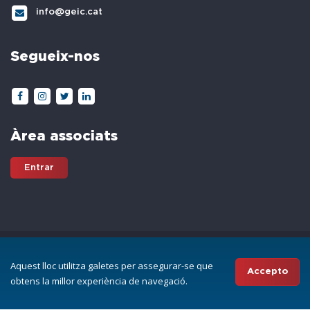
info@geic.cat
Segueix-nos
Àrea associats
Entrar
All Rights Reserved © GEIC | Gremi d'Escoles d'Idiomes de Catalunya
Aquest lloc utilitza galetes per assegurar-se que
Disseny i programació web per
Projectes a Internet
Accepto
obtens la millor experiència de navegació.
AVÍS LEGAL