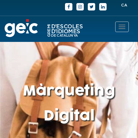
CA
Toggle
navigat
Màrqueting
Digital