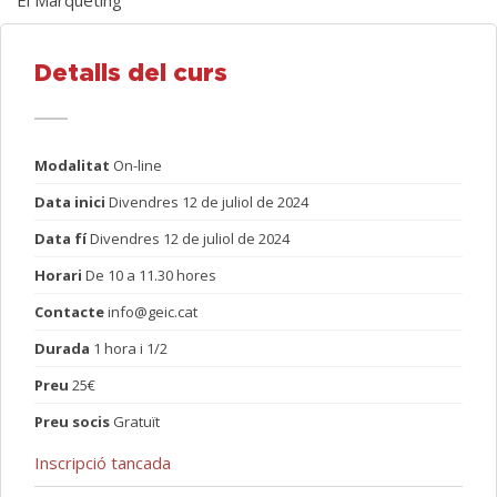
El Màrqueting
Detalls del curs
Modalitat
On-line
Data inici
Divendres 12 de juliol de 2024
Data fí
Divendres 12 de juliol de 2024
Horari
De 10 a 11.30 hores
Contacte
info@geic.cat
Durada
1 hora i 1/2
Preu
25€
Preu socis
Gratuït
Inscripció tancada