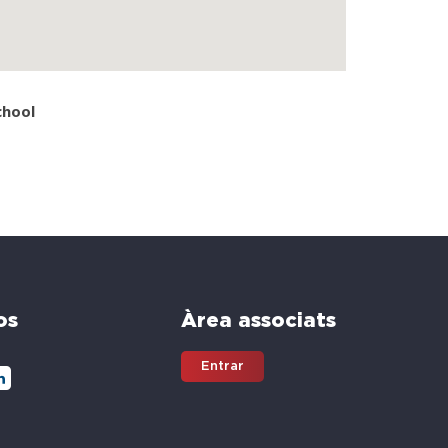
chool
os
Àrea associats
Entrar