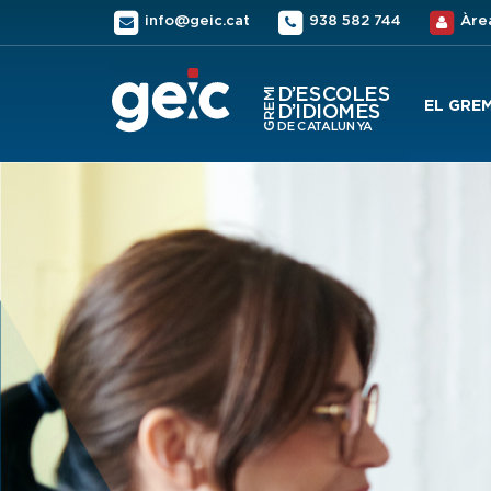
info@geic.cat
938 582 744
Àre
EL GREM