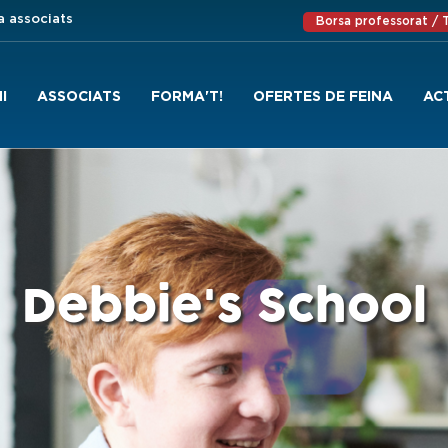
a associats
Borsa professorat /
I
ASSOCIATS
FORMA'T!
OFERTES DE FEINA
AC
Debbie's School