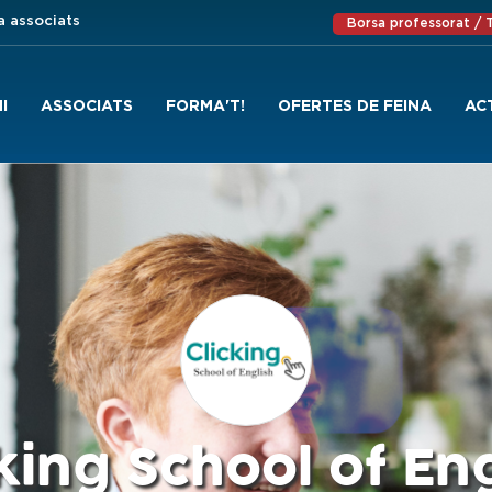
a associats
Borsa professorat /
I
ASSOCIATS
FORMA'T!
OFERTES DE FEINA
AC
king School of En