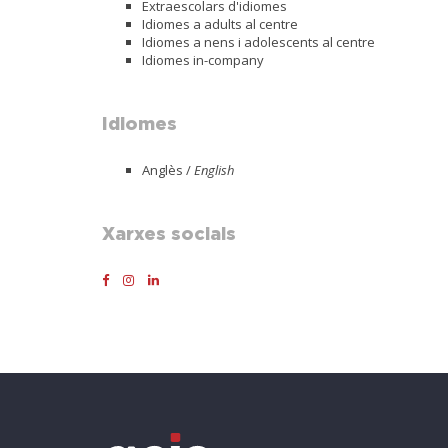
Extraescolars d'idiomes
Idiomes a adults al centre
Idiomes a nens i adolescents al centre
Idiomes in-company
Idiomes
Anglès /
English
Xarxes socials