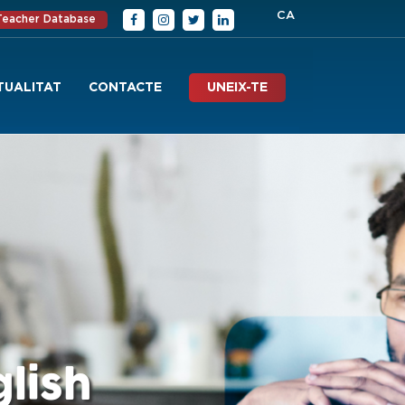
CA
 Teacher Database
TUALITAT
CONTACTE
UNEIX-TE
glish