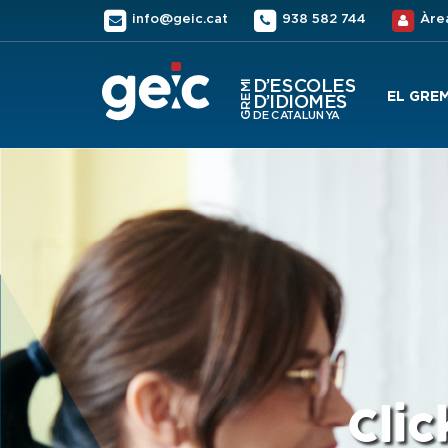
info@geic.cat
938 582 744
Àre
EL GREM
Clic